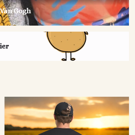
 Van Gogh
ier