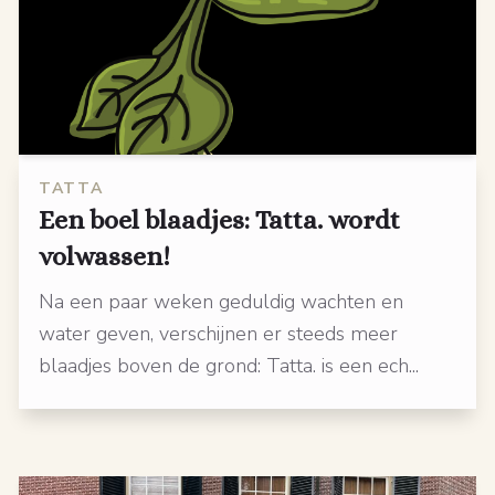
TATTA
Een boel blaadjes: Tatta. wordt
volwassen!
Na een paar weken geduldig wachten en
water geven, verschijnen er steeds meer
blaadjes boven de grond: Tatta. is een ech...