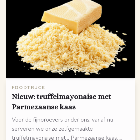
FOODTRUCK
Nieuw: truffelmayonaise met
Parmezaanse kaas
Voor de fijnproevers onder ons: vanaf nu
serveren we onze zelfgemaakte
truffelmayonaise met… Parmezaanse kaas. ...