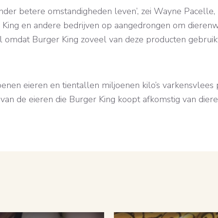
onder betere omstandigheden leven’, zei Wayne Pacelle,
er King en andere bedrijven op aangedrongen om dierenwel
chil omdat Burger King zoveel van deze producten gebruikt’
enen eieren en tientallen miljoenen kilo’s varkensvlees 
van de eieren die Burger King koopt afkomstig van diere