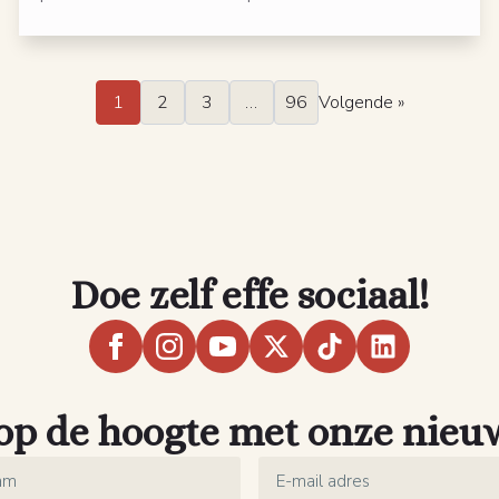
1
2
3
…
96
Volgende »
Doe zelf effe sociaal!
 op de hoogte met onze nieu
Email
*