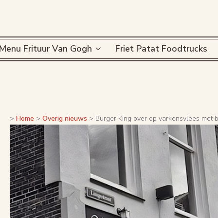
Menu Frituur Van Gogh
Friet Patat Foodtrucks
>
Home
>
Overig nieuws
>
Burger King over op varkensvlees met b