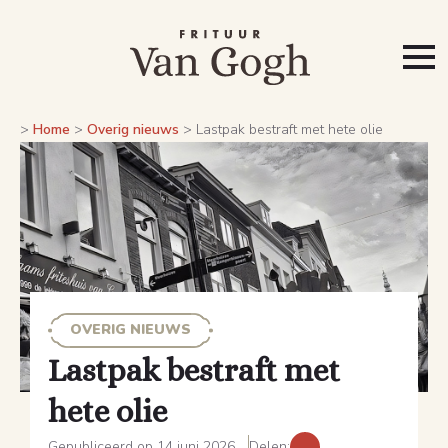
>
Home
>
Overig nieuws
>
Lastpak bestraft met hete olie
OVERIG NIEUWS
Lastpak bestraft met
hete olie
Gepubliceerd op 14 juni 2026
Delen: