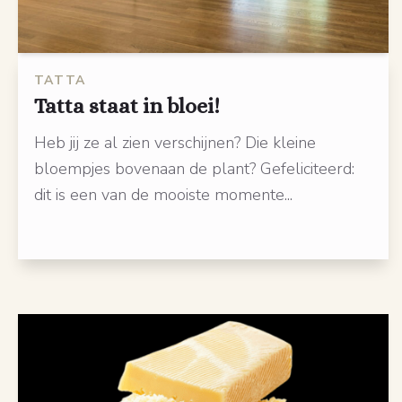
TATTA
Tatta staat in bloei!
Heb jij ze al zien verschijnen? Die kleine
bloempjes bovenaan de plant? Gefeliciteerd:
dit is een van de mooiste momente...