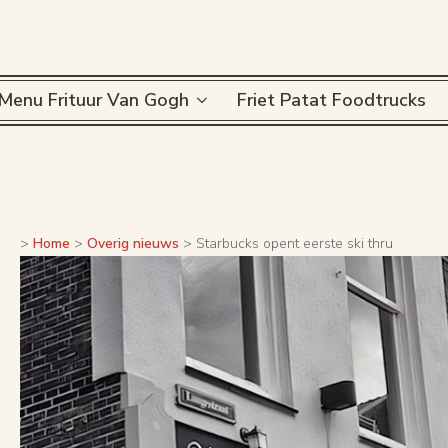
Menu Frituur Van Gogh
Friet Patat Foodtrucks
>
Home
>
Overig nieuws
>
Starbucks opent eerste ski thru