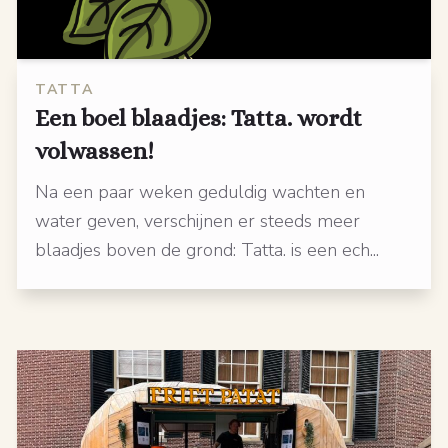
TATTA
Een boel blaadjes: Tatta. wordt
volwassen!
Na een paar weken geduldig wachten en
water geven, verschijnen er steeds meer
blaadjes boven de grond: Tatta. is een ech...