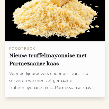
FOODTRUCK
Nieuw: truffelmayonaise met
Parmezaanse kaas
Voor de fijnproevers onder ons: vanaf nu
serveren we onze zelfgemaakte
truffelmayonaise met… Parmezaanse kaas. ...