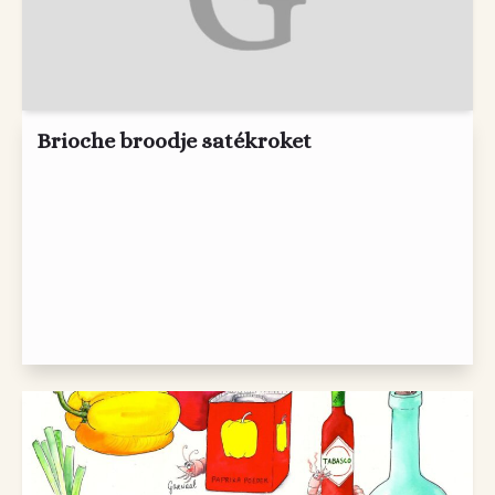
Brioche broodje satékroket