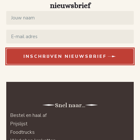
nieuwsbrief
Name
*
Email
*
INSCHRIJVEN NIEUWSBRIEF
Snel naar...
Bestel en haal af
Prijslijst
Foodtrucks