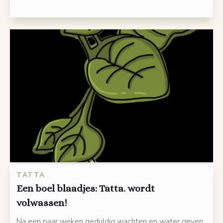
TATTA
Een boel blaadjes: Tatta. wordt
volwassen!
Na een paar weken geduldig wachten en water geven,