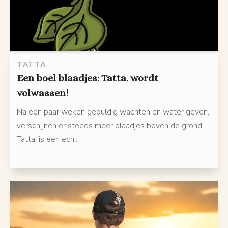
TATTA
Een boel blaadjes: Tatta. wordt
volwassen!
Na een paar weken geduldig wachten en water geven,
verschijnen er steeds meer blaadjes boven de grond:
Tatta. is een ech...