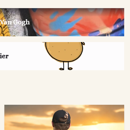
 Van Gogh
ier