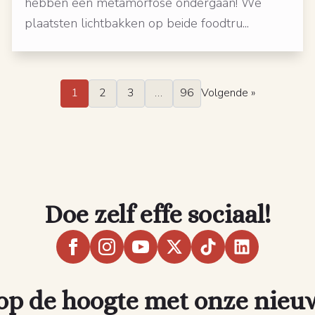
hebben een metamorfose ondergaan! We
plaatsten lichtbakken op beide foodtru...
1
2
3
…
96
Volgende »
Doe zelf effe sociaal!
 op de hoogte met onze nieu