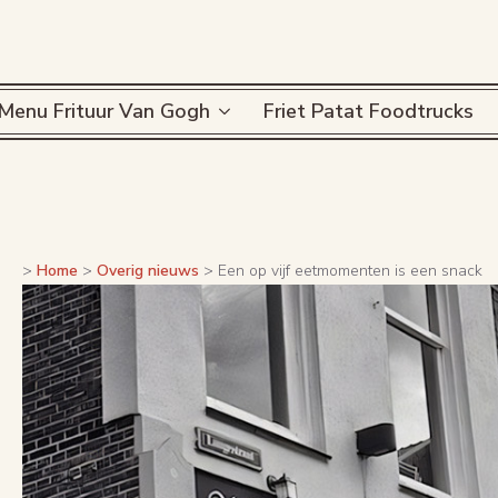
Menu Frituur Van Gogh
Friet Patat Foodtrucks
>
Home
>
Overig nieuws
>
Een op vijf eetmomenten is een snack