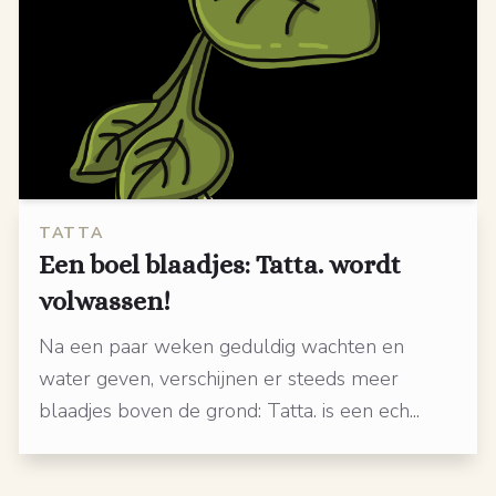
TATTA
Een boel blaadjes: Tatta. wordt
volwassen!
Na een paar weken geduldig wachten en
water geven, verschijnen er steeds meer
blaadjes boven de grond: Tatta. is een ech...