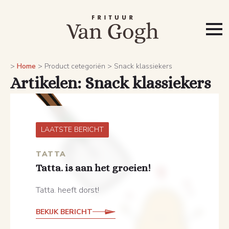
>
Home
>
Product cetegoriën
>
Snack klassiekers
Artikelen: Snack klassiekers
LAATSTE BERICHT
TATTA
Tatta. is aan het groeien!
Tatta. heeft dorst!
BEKIJK BERICHT