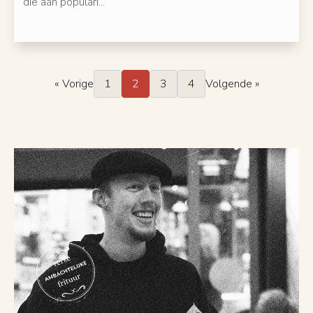
die aan populari...
« Vorige
1
2
3
4
Volgende »