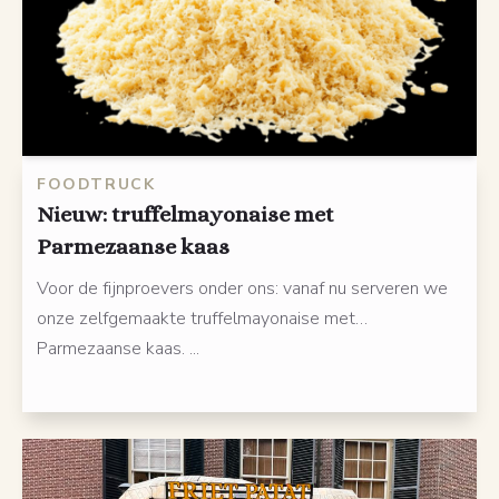
FOODTRUCK
Nieuw: truffelmayonaise met
Parmezaanse kaas
Voor de fijnproevers onder ons: vanaf nu serveren we
onze zelfgemaakte truffelmayonaise met…
Parmezaanse kaas. ...