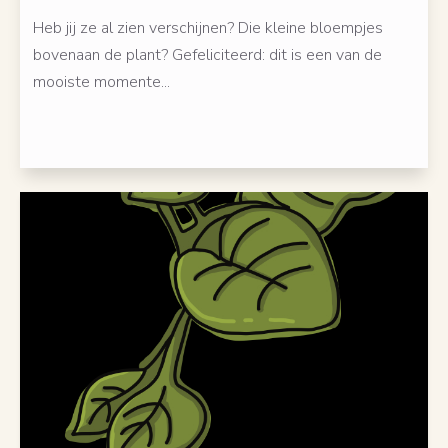
Heb jij ze al zien verschijnen? Die kleine bloempjes
bovenaan de plant? Gefeliciteerd: dit is een van de
mooiste momente...