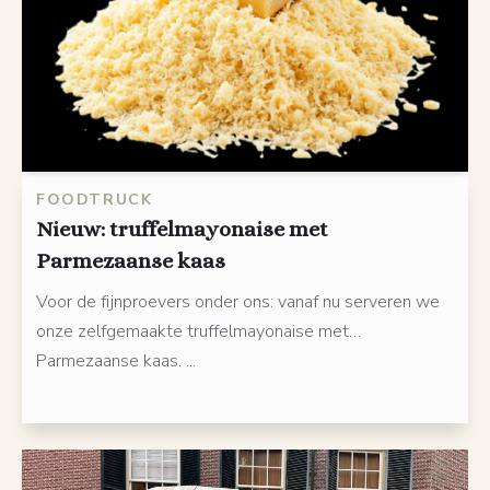
FOODTRUCK
Nieuw: truffelmayonaise met
Parmezaanse kaas
Voor de fijnproevers onder ons: vanaf nu serveren we
onze zelfgemaakte truffelmayonaise met…
Parmezaanse kaas. ...