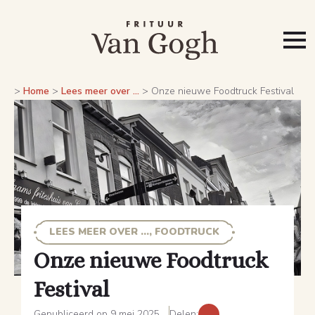
>
Home
>
Lees meer over ...
>
Onze nieuwe Foodtruck Festival
LEES MEER OVER ..., FOODTRUCK
Onze nieuwe Foodtruck
Festival
Gepubliceerd op 9 mei 2025
Delen: