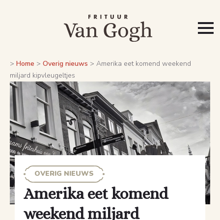
>
Home
>
Overig nieuws
>
Amerika eet komend weekend
miljard kipvleugeltjes
OVERIG NIEUWS
Amerika eet komend
weekend miljard