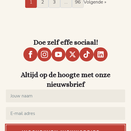
1
2
3
…
96
Volgende »
Doe zelf effe sociaal!
Altijd op de hoogte met onze
nieuwsbrief
Name
*
Email
*