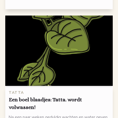
TATTA
Een boel blaadjes: Tatta. wordt
volwassen!
Na een paar weken geduldig wachten en water geven,