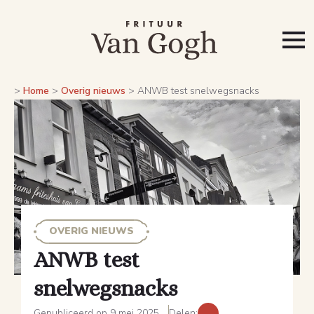
>
Home
>
Overig nieuws
>
ANWB test snelwegsnacks
OVERIG NIEUWS
ANWB test
snelwegsnacks
Gepubliceerd op 9 mei 2025
Delen: