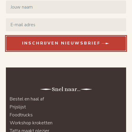
Name
*
Email
*
INSCHRIJVEN NIEUWSBRIEF
Snel naar...
Bestel en haal af
Prijslijst
Foodtrucks
Workshop kroketten
Tatta maakt plezier