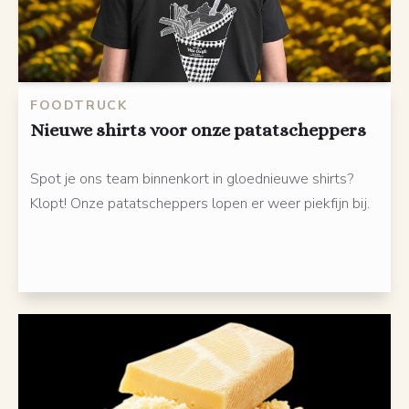
FOODTRUCK
Nieuwe shirts voor onze patatscheppers
Spot je ons team binnenkort in gloednieuwe shirts?
Klopt! Onze patatscheppers lopen er weer piekfijn bij.