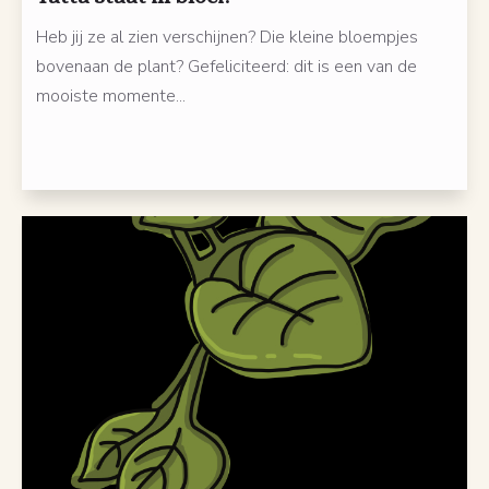
Heb jij ze al zien verschijnen? Die kleine bloempjes
bovenaan de plant? Gefeliciteerd: dit is een van de
mooiste momente...