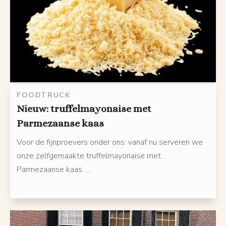
FOODTRUCK
Nieuw: truffelmayonaise met
Parmezaanse kaas
Voor de fijnproevers onder ons: vanaf nu serveren we
onze zelfgemaakte truffelmayonaise met…
Parmezaanse kaas. ...