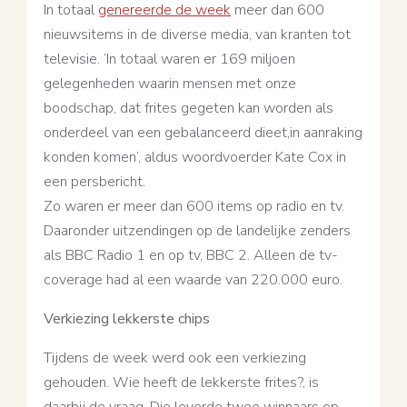
In totaal
genereerde de week
meer dan 600
nieuwsitems in de diverse media, van kranten tot
televisie. ‘In totaal waren er 169 miljoen
gelegenheden waarin mensen met onze
boodschap, dat frites gegeten kan worden als
onderdeel van een gebalanceerd dieet,in aanraking
konden komen’, aldus woordvoerder Kate Cox in
een persbericht.
Zo waren er meer dan 600 items op radio en tv.
Daaronder uitzendingen op de landelijke zenders
als BBC Radio 1 en op tv, BBC 2. Alleen de tv-
coverage had al een waarde van 220.000 euro.
Verkiezing lekkerste chips
Tijdens de week werd ook een verkiezing
gehouden. Wie heeft de lekkerste frites?, is
daarbij de vraag. Die leverde twee winnaars op.