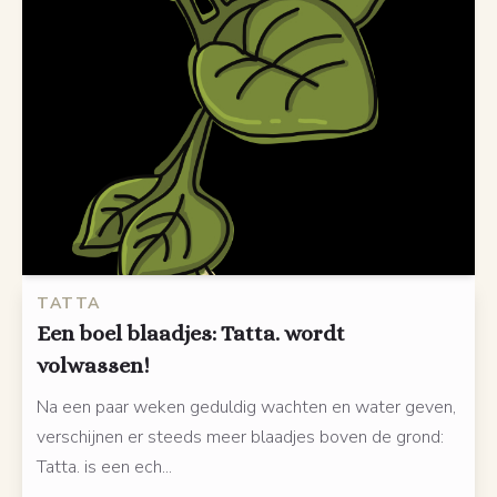
TATTA
Een boel blaadjes: Tatta. wordt
volwassen!
Na een paar weken geduldig wachten en water geven,
verschijnen er steeds meer blaadjes boven de grond:
Tatta. is een ech...