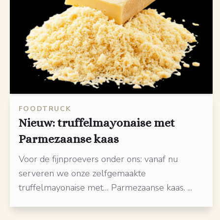
FOODTRUCK
Nieuw: truffelmayonaise met
Parmezaanse kaas
Voor de fijnproevers onder ons: vanaf nu
serveren we onze zelfgemaakte
truffelmayonaise met… Parmezaanse kaas. ...