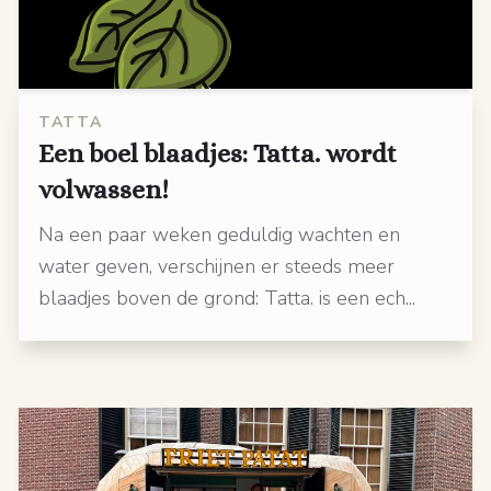
TATTA
Een boel blaadjes: Tatta. wordt
volwassen!
Na een paar weken geduldig wachten en
water geven, verschijnen er steeds meer
blaadjes boven de grond: Tatta. is een ech...