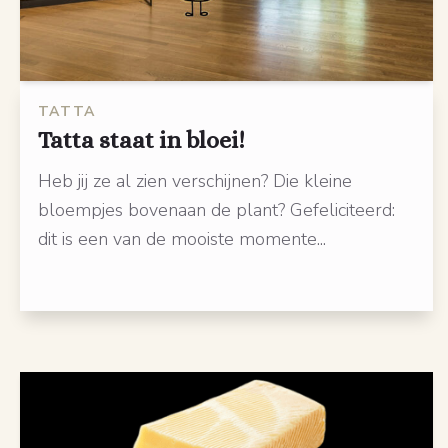
TATTA
Tatta staat in bloei!
Heb jij ze al zien verschijnen? Die kleine
bloempjes bovenaan de plant? Gefeliciteerd:
dit is een van de mooiste momente...