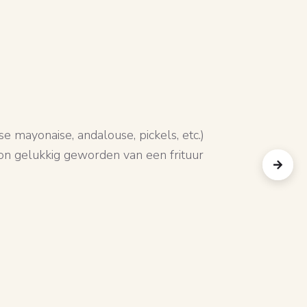
 mayonaise, andalouse, pickels, etc.)
"Wat ee
oon gelukkig geworden van een frituur