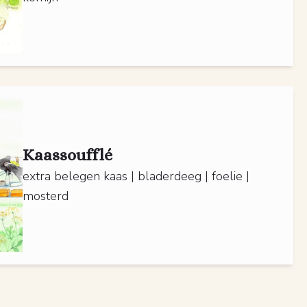
Kaassoufflé
extra belegen kaas | bladerdeeg | foelie |
mosterd