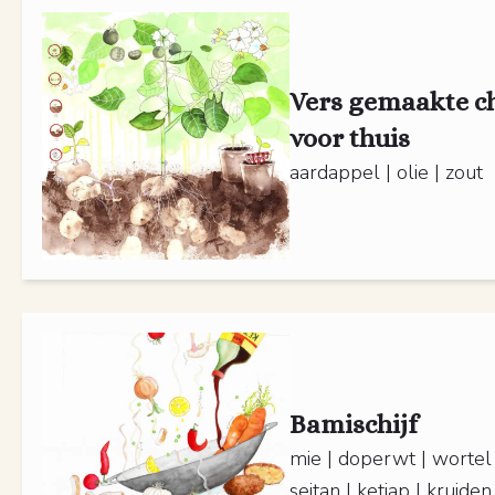
Vers gemaakte ch
voor thuis
aardappel | olie | zout
Bamischijf
mie | doperwt | wortel |
seitan | ketjap | kruiden