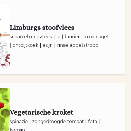
Limburgs stoofvlees
scharrelrundvlees | ui | laurier | kruidnagel
| ontbijtkoek | azijn | rinse appelstroop
Vegetarische kroket
spinazie | zongedroogde tomaat | feta |
komijn