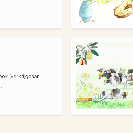
look (verkrijgbaar
i)