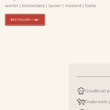
wortel | knolselderij | laurier | mosterd | foelie
BESTELLEN
Goudbruin p
Ouderwets 