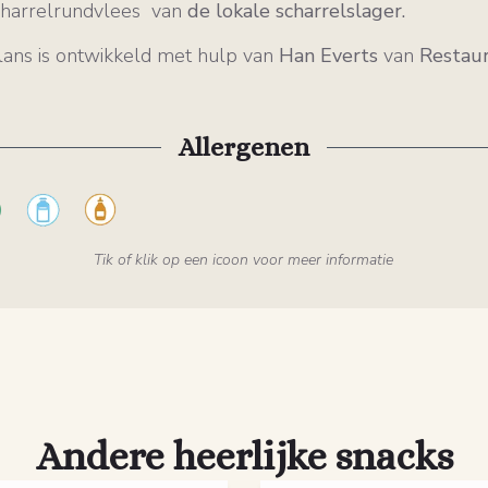
charrelrundvlees van
de lokale scharrelslager.
ans is ontwikkeld met hulp van
Han Everts
van
Restau
Allergenen
Tik of klik op een icoon voor meer informatie
Andere heerlijke snacks