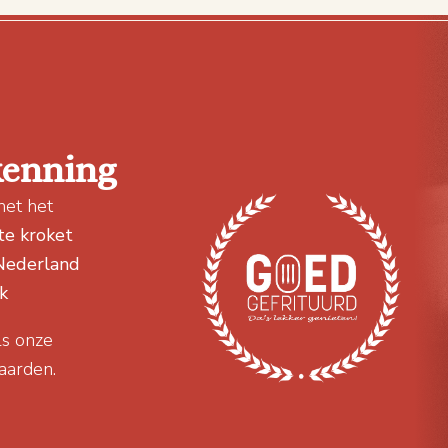
kenning
met het
te kroket
 Nederland
k
ls onze
aarden.