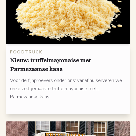
FOODTRUCK
Nieuw: truffelmayonaise met
Parmezaanse kaas
Voor de fijnproevers onder ons: vanaf nu serveren we
onze zelfgemaakte truffelmayonaise met…
Parmezaanse kaas. ...