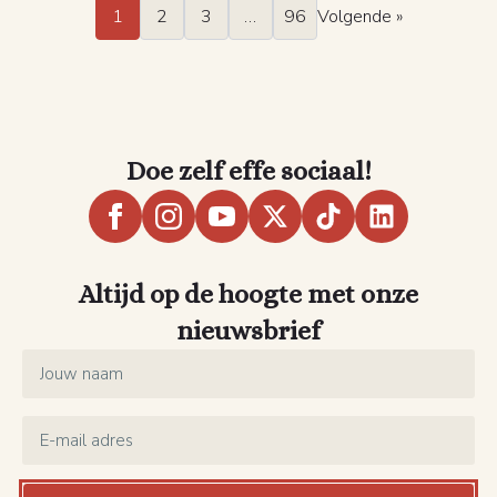
1
2
3
…
96
Volgende »
Doe zelf effe sociaal!
Altijd op de hoogte met onze
nieuwsbrief
Name
*
Email
*