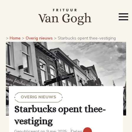
>
Home
>
Overig nieuws
>
Starbucks opent thee-vestiging
OVERIG NIEUWS
Starbucks opent thee-
vestiging
Gepubliceerd op 9 mei 2025
Delen: