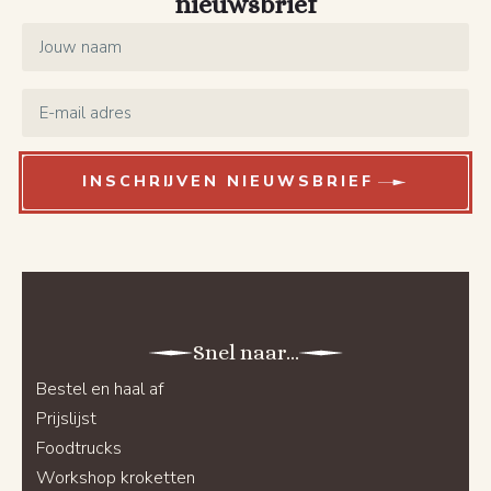
nieuwsbrief
Name
*
Email
*
INSCHRIJVEN NIEUWSBRIEF
Snel naar...
Bestel en haal af
Prijslijst
Foodtrucks
Workshop kroketten