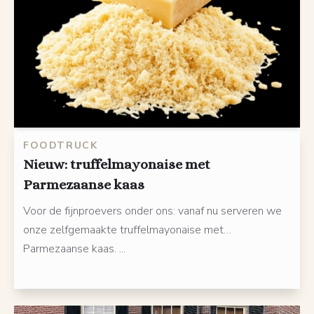
FOODTRUCK
Nieuw: truffelmayonaise met
Parmezaanse kaas
Voor de fijnproevers onder ons: vanaf nu serveren we
onze zelfgemaakte truffelmayonaise met…
Parmezaanse kaas. ...