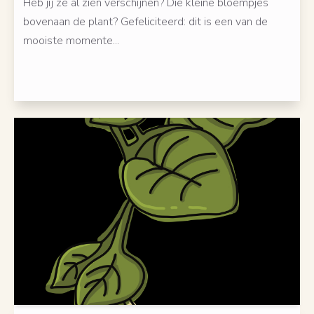
Heb jij ze al zien verschijnen? Die kleine bloempjes
bovenaan de plant? Gefeliciteerd: dit is een van de
mooiste momente...