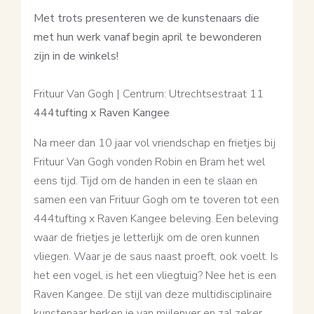
Met trots presenteren we de kunstenaars die
met hun werk vanaf begin april te bewonderen
zijn in de winkels!
Frituur Van Gogh | Centrum: Utrechtsestraat 11
444tufting x Raven Kangee
Na meer dan 10 jaar vol vriendschap en frietjes bij
Frituur Van Gogh vonden Robin en Bram het wel
eens tijd. Tijd om de handen in een te slaan en
samen een van Frituur Gogh om te toveren tot een
444tufting x Raven Kangee beleving. Een beleving
waar de frietjes je letterlijk om de oren kunnen
vliegen. Waar je de saus naast proeft, ook voelt. Is
het een vogel, is het een vliegtuig? Nee het is een
Raven Kangee. De stijl van deze multidisciplinaire
kunstenaar herken je van mijlenver en zal zeker