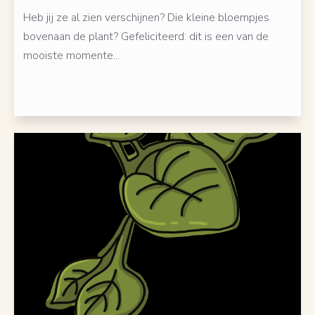
Heb jij ze al zien verschijnen? Die kleine bloempjes
bovenaan de plant? Gefeliciteerd: dit is een van de
mooiste momente...