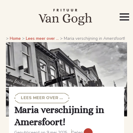
>
Home
>
Lees meer over ...
>
Maria verschijning in Amersfoort!
LEES MEER OVER ...
Maria verschijning in
Amersfoort!
Gepubliceerd op 9 mei 2025
Delen: