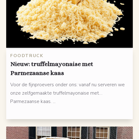
FOODTRUCK
Nieuw: truffelmayonaise met
Parmezaanse kaas
Voor de fijnproevers onder ons: vanaf nu serveren we
onze zelfgemaakte truffelmayonaise met…
Parmezaanse kaas. ...