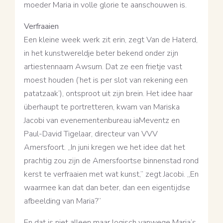
moeder Maria in volle glorie te aanschouwen is.
Verfraaien
Een kleine week werk zit erin, zegt Van de Haterd,
in het kunstwereldje beter bekend onder zijn
artiestennaam Awsum. Dat ze een frietje vast
moest houden (‘het is per slot van rekening een
patatzaak’), ontsproot uit zijn brein. Het idee haar
überhaupt te portretteren, kwam van Mariska
Jacobi van evenementenbureau iaMeventz en
Paul-David Tigelaar, directeur van VVV
Amersfoort. ,,In juni kregen we het idee dat het
prachtig zou zijn de Amersfoortse binnenstad rond
kerst te verfraaien met wat kunst,” zegt Jacobi. ,,En
waarmee kan dat dan beter, dan een eigentijdse
afbeelding van Maria?”
En dat is niet alleen maar logisch vanwege Maria’s